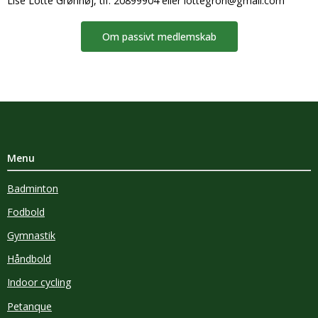
Lise Lotte Grønhøj, tlf. 20899904 eller lottegron@gmail.com
Om passivt medlemskab
Menu
Badminton
Fodbold
Gymnastik
Håndbold
Indoor cycling
Petanque